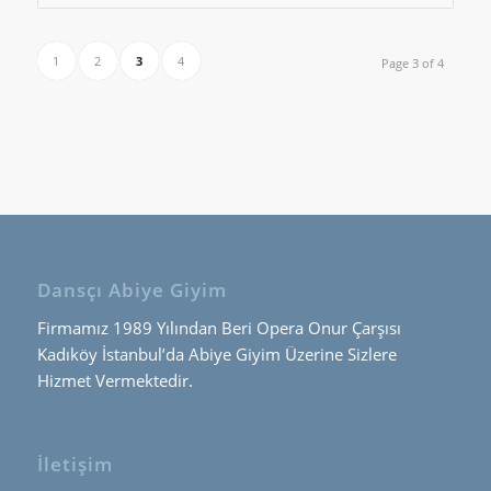
1
2
3
4
Page 3 of 4
Dansçı Abiye Giyim
Firmamız 1989 Yılından Beri Opera Onur Çarşısı
Kadıköy İstanbul’da Abiye Giyim Üzerine Sizlere
Hizmet Vermektedir.
İletişim